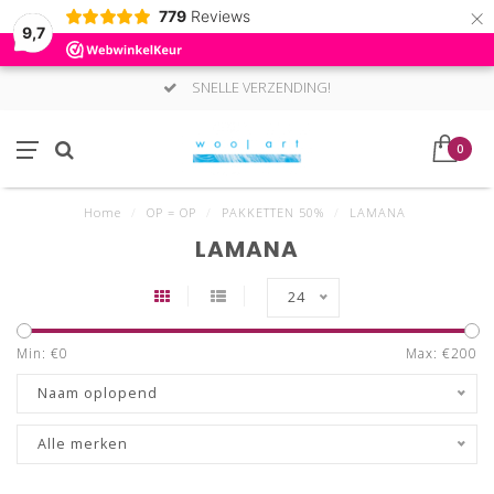
×
779
Reviews
9,7
SNELLE VERZENDING!
0
Home
/
OP = OP
/
PAKKETTEN 50%
/
LAMANA
LAMANA
24
Min: €
0
Max: €
200
Naam oplopend
Alle merken