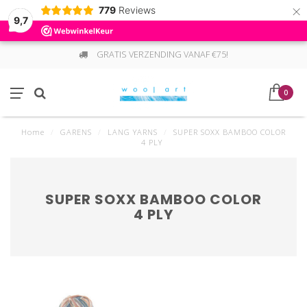
×
779
Reviews
9,7
GRATIS VERZENDING VANAF €75!
0
Home
/
GARENS
/
LANG YARNS
/
SUPER SOXX BAMBOO COLOR
4 PLY
SUPER SOXX BAMBOO COLOR
4 PLY