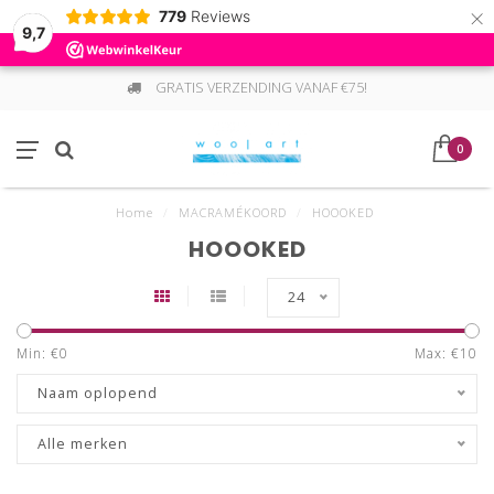
×
779
Reviews
9,7
GRATIS VERZENDING VANAF €75!
0
Home
/
MACRAMÉKOORD
/
HOOOKED
HOOOKED
24
Min: €
0
Max: €
10
Naam oplopend
Alle merken