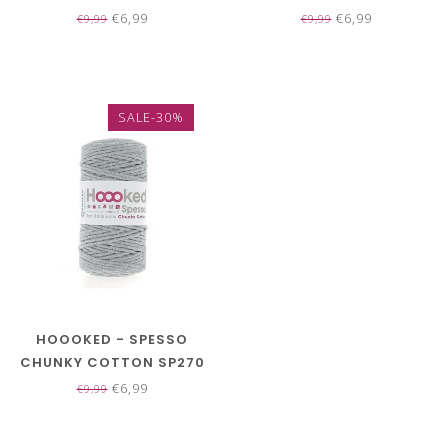
- 500G
- 500G
€6,99
€6,99
€9,99
€9,99
SALE-30%
HOOOKED - SPESSO
CHUNKY COTTON SP270
- 500G
€6,99
€9,99