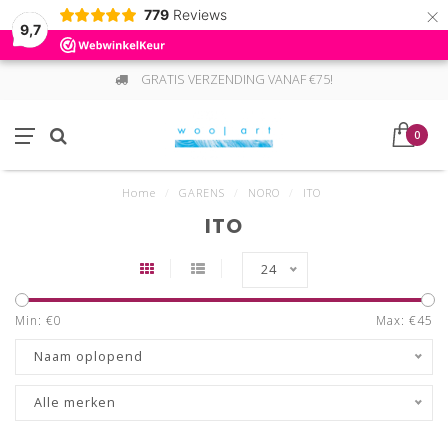
×
779
Reviews
9,7
GRATIS VERZENDING VANAF €75!
0
Home
/
GARENS
/
NORO
/
ITO
ITO
24
Min: €
0
Max: €
45
Naam oplopend
Alle merken