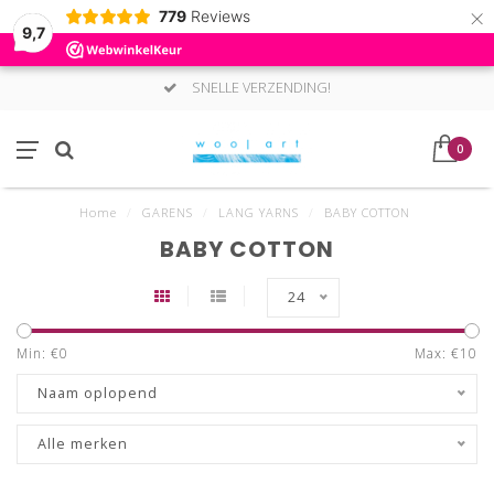
×
779
Reviews
9,7
SNELLE VERZENDING!
0
Home
/
GARENS
/
LANG YARNS
/
BABY COTTON
BABY COTTON
24
Min: €
0
Max: €
10
Naam oplopend
Alle merken