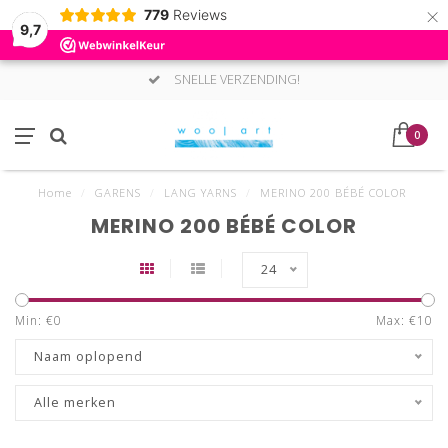
×
779
Reviews
9,7
SNELLE VERZENDING!
0
Home
/
GARENS
/
LANG YARNS
/
MERINO 200 BÉBÉ COLOR
MERINO 200 BÉBÉ COLOR
24
Min: €
0
Max: €
10
Naam oplopend
Alle merken