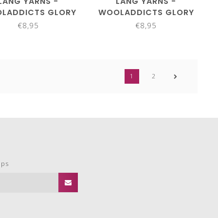
LANG YARNS -
LANG YARNS -
LADDICTS GLORY
WOOLADDICTS GLORY
1061.0079
1061.0080
€8,95
€8,95
1
2
ops