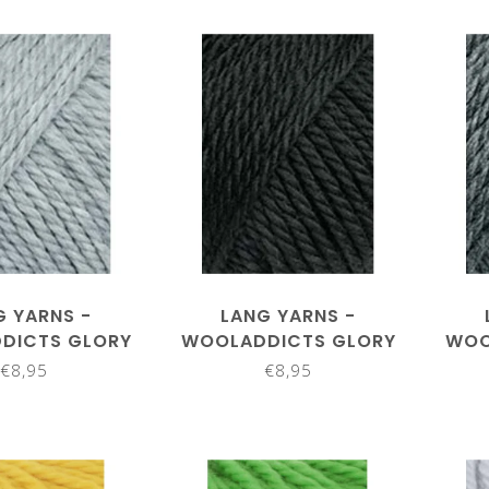
G YARNS -
LANG YARNS -
DICTS GLORY
WOOLADDICTS GLORY
WOO
61.0003
1061.0004
€8,95
€8,95