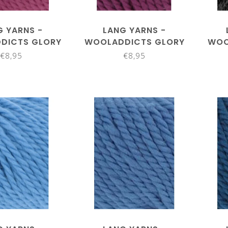
G YARNS -
LANG YARNS -
DICTS GLORY
WOOLADDICTS GLORY
WOO
61.0065
1061.0066
€8,95
€8,95