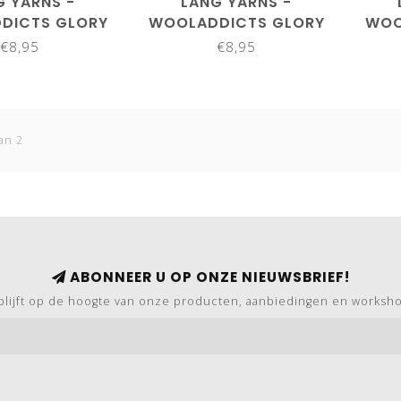
G YARNS -
LANG YARNS -
DICTS GLORY
WOOLADDICTS GLORY
WOO
61.0072
1061.0078
€8,95
€8,95
an 2
ABONNEER U OP ONZE NIEUWSBRIEF!
blijft op de hoogte van onze producten, aanbiedingen en worksh