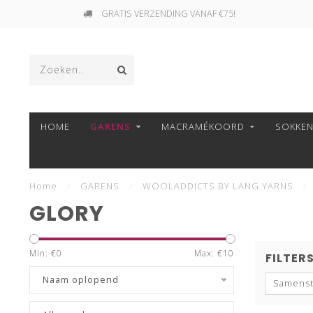
SNELLE VERZENDING!
HOME
GARENS
MACRAMÉKOORD
SOKKE
Home
/
GARENS
/
WOOLADDICTS BY LANG YARNS
/
GLORY
Min: €
0
Max: €
10
FILTER
Naam oplopend
Samenst