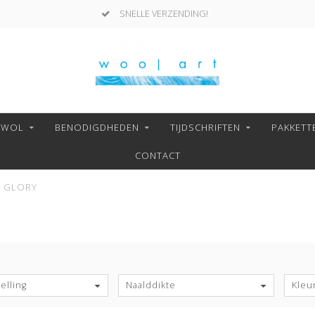
VEILIG BETALEN MET MOLLIE!
NWOL
BENODIGDHEDEN
TIJDSCHRIFTEN
PAKKETT
CONTACT
GLORY
S
elling
Naalddikte
Kleu