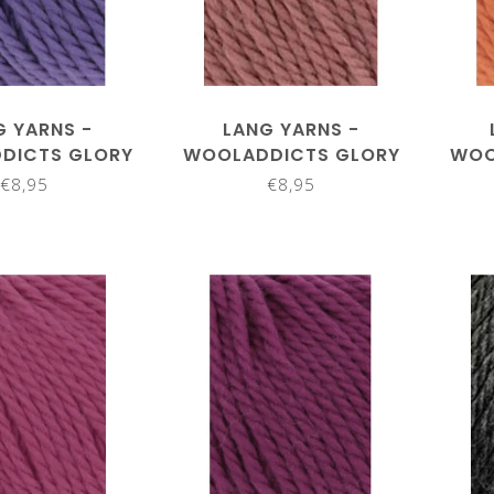
G YARNS -
LANG YARNS -
DICTS GLORY
WOOLADDICTS GLORY
WOO
61.0046
1061.0048
€8,95
€8,95