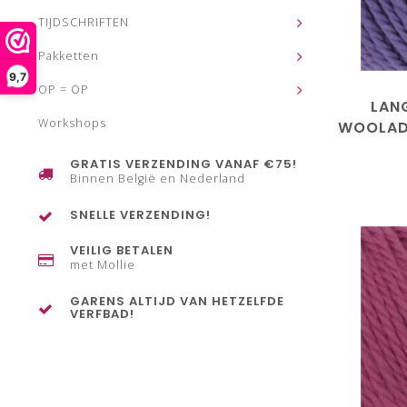
TIJDSCHRIFTEN
Pakketten
9,7
OP = OP
LAN
Workshops
WOOLAD
10
GRATIS VERZENDING VANAF €75!
Binnen België en Nederland
SNELLE VERZENDING!
VEILIG BETALEN
met Mollie
GARENS ALTIJD VAN HETZELFDE
VERFBAD!