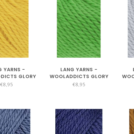
G YARNS -
LANG YARNS -
DICTS GLORY
WOOLADDICTS GLORY
WOO
61.0014
1061.0016
€8,95
€8,95