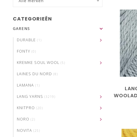
Alle merken
CATEGORIEËN
GARENS
DURABLE
(1)
FONTY
(0)
KREMKE SOUL WOOL
(5)
LAINES DU NORD
(8)
LAMANA
(1)
LAN
WOOLAD
LANG YARNS
(3219)
10
KNITPRO
(20)
NORO
(2)
NOVITA
(25)