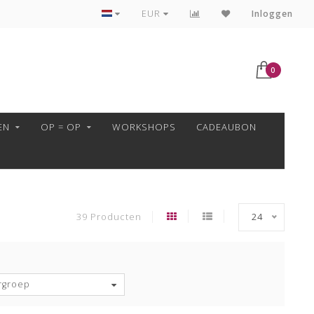
GARENS ALTIJD VAN HETZELFDE VERFBAD!
EUR
Inloggen
0
EN
OP = OP
WORKSHOPS
CADEAUBON
39 Producten
24
rgroep