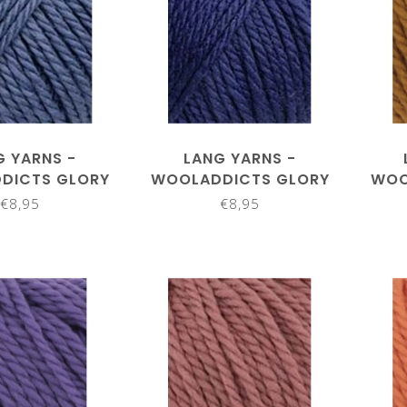
G YARNS -
LANG YARNS -
DICTS GLORY
WOOLADDICTS GLORY
WOO
61.0034
1061.0035
€8,95
€8,95