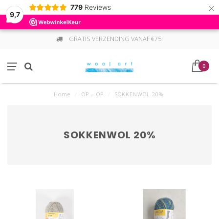
×
779
Reviews
9,7
GRATIS VERZENDING VANAF €75!
0
Home
/
OP = OP
/
SOKKENWOL 20%
SOKKENWOL 20%