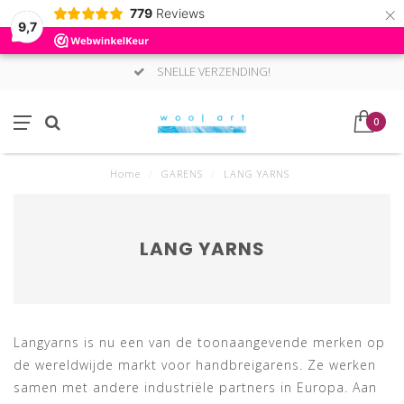
×
779
Reviews
9,7
G!
VEILIG BETALEN MET MOLL
0
Home
/
GARENS
/
LANG YARNS
LANG YARNS
Langyarns is nu een van de toonaangevende merken op
de wereldwijde markt voor handbreigarens. Ze werken
samen met andere industriële partners in Europa. Aan