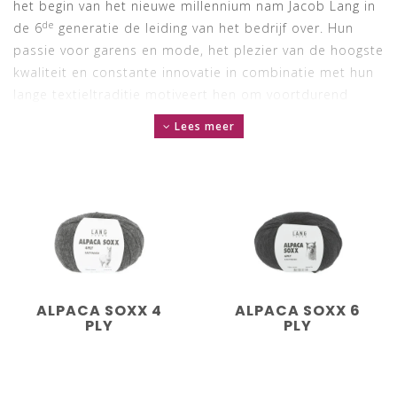
het begin van het nieuwe millennium nam Jacob Lang in
de
de 6
generatie de leiding van het bedrijf over. Hun
passie voor garens en mode, het plezier van de hoogste
kwaliteit en constante innovatie in combinatie met hun
lange textieltraditie motiveert hen om voortdurend
nieuwe handbreidgarens te ontwikkelen.
Lees meer
ALPACA SOXX 4
ALPACA SOXX 6
PLY
PLY