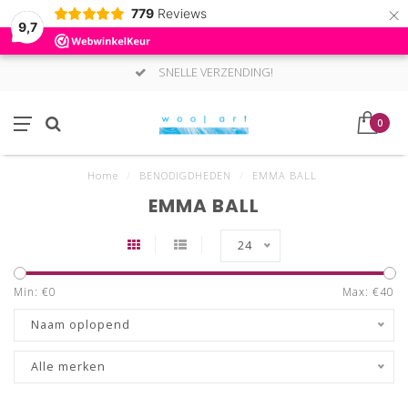
×
779
Reviews
9,7
SNELLE VERZENDING!
0
Home
/
BENODIGDHEDEN
/
EMMA BALL
EMMA BALL
24
Min: €
0
Max: €
40
Naam oplopend
Alle merken