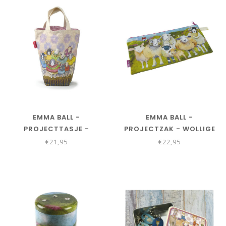
EMMA BALL -
EMMA BALL -
PROJECTTASJE -
PROJECTZAK - WOLLIGE
SCHAPEN MET SWEATER
SCHAAPJES 42 X 20 CM
€21,95
€22,95
28 X 28 CM