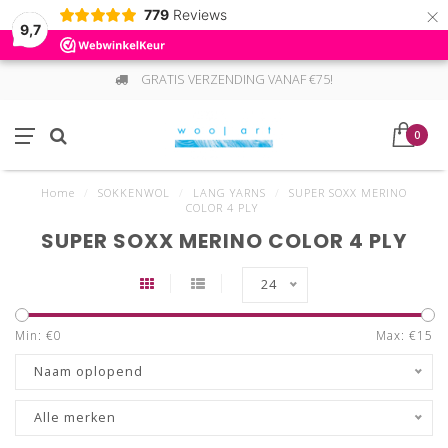
×
779
Reviews
9,7
GRATIS VERZENDING VANAF €75!
0
Home
/
SOKKENWOL
/
LANG YARNS
/
SUPER SOXX MERINO
COLOR 4 PLY
SUPER SOXX MERINO COLOR 4 PLY
24
Min: €
0
Max: €
15
Naam oplopend
Alle merken