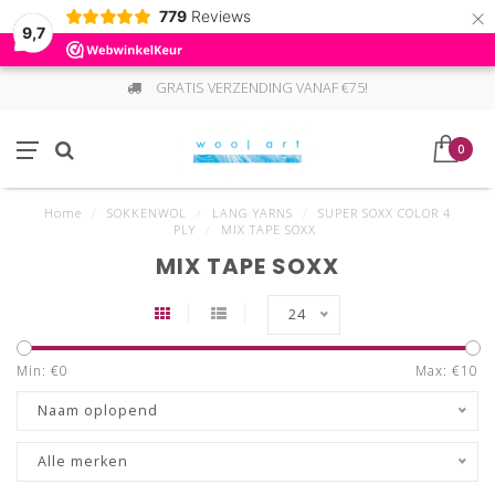
×
779
Reviews
9,7
GRATIS VERZENDING VANAF €75!
0
Home
/
SOKKENWOL
/
LANG YARNS
/
SUPER SOXX COLOR 4
PLY
/
MIX TAPE SOXX
MIX TAPE SOXX
24
Min: €
0
Max: €
10
Naam oplopend
Alle merken