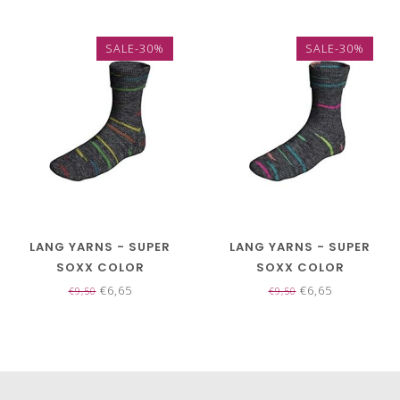
SALE-30%
SALE-30%
LANG YARNS - SUPER
LANG YARNS - SUPER
SOXX COLOR
SOXX COLOR
MIXTAPESOXX 4 PLY
MIXTAPESOXX 4 PLY
€6,65
€6,65
€9,50
€9,50
901.0455
901.0456