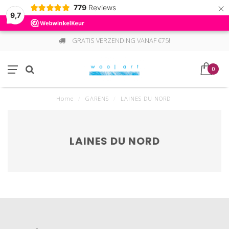
×
779
Reviews
9,7
GRATIS VERZENDING VANAF €75!
0
Home
/
GARENS
/
LAINES DU NORD
LAINES DU NORD