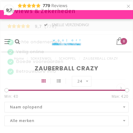
×
779
Reviews
9,7
SNELLE VERZENDING!
0
Home
/
SOKKENWOL
/
SCHOPPEL
/
ZAUBERBALL CRAZY
ZAUBERBALL CRAZY
24
Min: €
0
Max: €
20
Naam oplopend
Alle merken