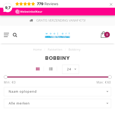
×
779
Reviews
9,7
GRATIS VERZENDING VANAF €75!
0
Home
/
Pakketten
/
Bobbiny
BOBBINY
24
Min: €
0
Max: €
60
Naam oplopend
Alle merken