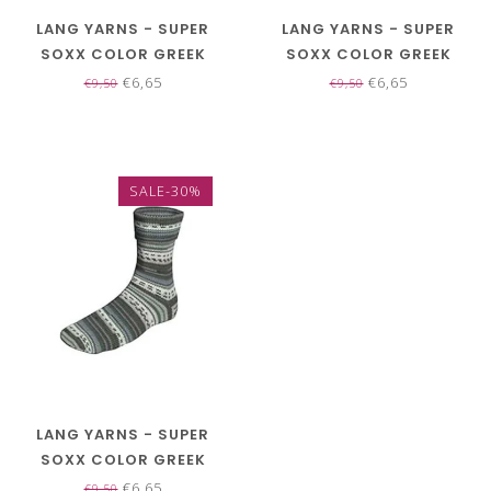
LANG YARNS - SUPER
LANG YARNS - SUPER
SOXX COLOR GREEK
SOXX COLOR GREEK
MYTHS TWO 4 PLY
MYTHS TWO 4 PLY
€6,65
€6,65
€9,50
€9,50
901.0395
901.0396
SALE-30%
LANG YARNS - SUPER
SOXX COLOR GREEK
MYTHS TWO 4 PLY
€6,65
€9,50