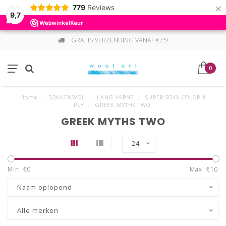
×
779
Reviews
9,7
GRATIS VERZENDING VANAF €75!
0
Home
/
SOKKENWOL
/
LANG YARNS
/
SUPER SOXX COLOR 4
PLY
/
GREEK MYTHS TWO
GREEK MYTHS TWO
24
Min: €
0
Max: €
10
Naam oplopend
Alle merken