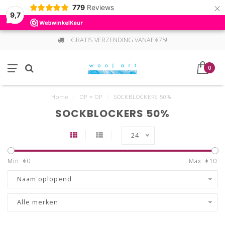
×
779
Reviews
9,7
GRATIS VERZENDING VANAF €75!
0
Home
/
OP = OP
/
SOCKBLOCKERS 50%
SOCKBLOCKERS 50%
24
Min: €
0
Max: €
10
Naam oplopend
Alle merken