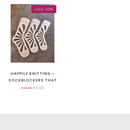
SALE-50%
HAPPILY KNITTING -
SOCKBLOCKERS THAT
SOCKS
€5,00
€10,00