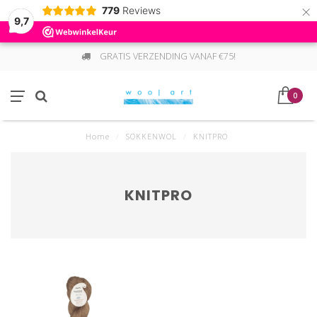
×
779
Reviews
9,7
GRATIS VERZENDING VANAF €75!
0
Home
/
SOKKENWOL
/
KNITPRO
KNITPRO