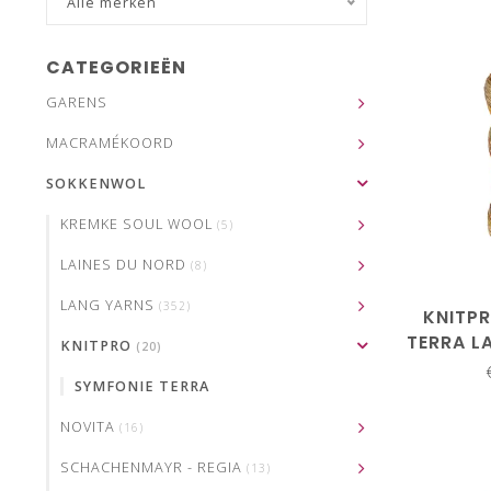
Alle merken
CATEGORIEËN
GARENS
MACRAMÉKOORD
SOKKENWOL
KREMKE SOUL WOOL
(5)
LAINES DU NORD
(8)
LANG YARNS
(352)
KNITP
TERRA 
KNITPRO
(20)
SYMFONIE TERRA
NOVITA
(16)
SCHACHENMAYR - REGIA
(13)