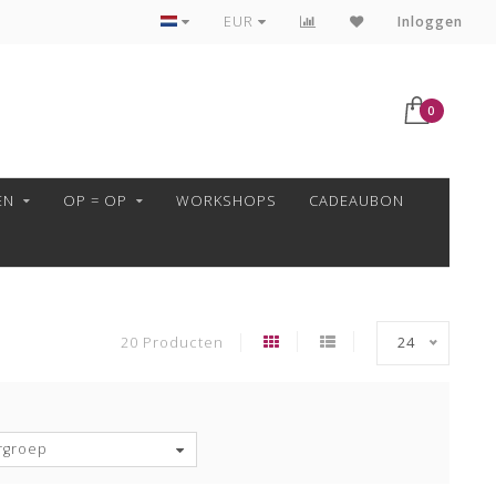
VEILIG BETALEN MET MOLLIE!
EUR
Inloggen
0
EN
OP = OP
WORKSHOPS
CADEAUBON
20 Producten
24
rgroep