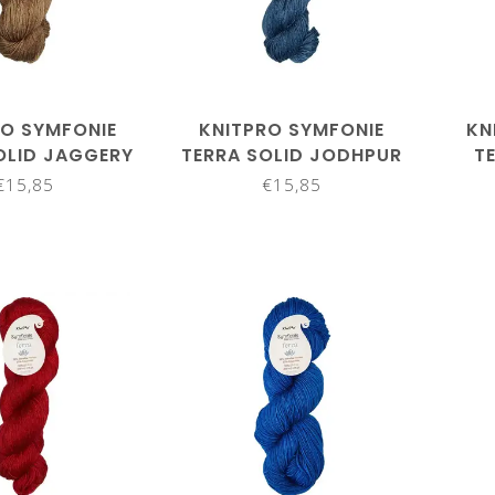
RO SYMFONIE
KNITPRO SYMFONIE
KN
OLID JAGGERY
TERRA SOLID JODHPUR
T
S2004
BLUE SS2002
S
€15,85
€15,85