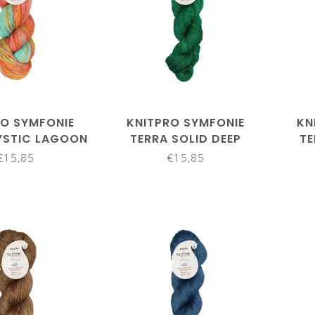
RO SYMFONIE
KNITPRO SYMFONIE
KN
YSTIC LAGOON
TERRA SOLID DEEP
TE
R 2029
EMERALD SS2013
€15,85
€15,85