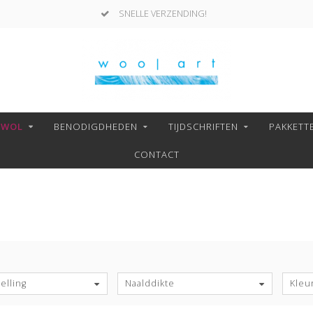
SNELLE VERZENDING!
NWOL
BENODIGDHEDEN
TIJDSCHRIFTEN
PAKKETT
CONTACT
S
elling
Naalddikte
Kleu