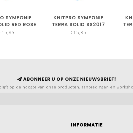
RO SYMFONIE
KNITPRO SYMFONIE
KN
OLID RED ROSE
TERRA SOLID SS2017
TER
S2008
COBALT BLUE
€15,85
€15,85
ABONNEER U OP ONZE NIEUWSBRIEF!
blijft op de hoogte van onze producten, aanbiedingen en worksh
INFORMATIE