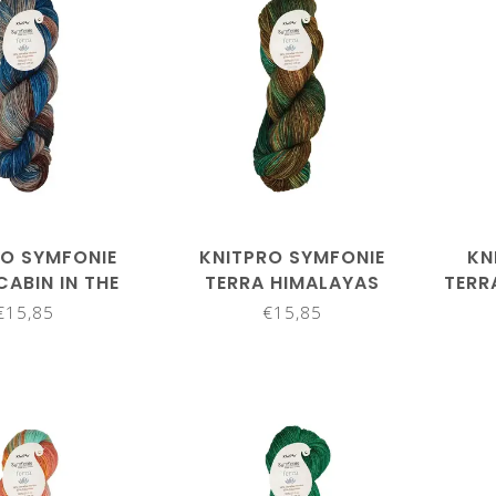
RO SYMFONIE
KNITPRO SYMFONIE
KN
CABIN IN THE
TERRA HIMALAYAS
TERR
S VR 2012
VR2013
€15,85
€15,85