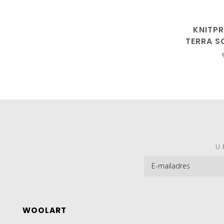
KNITP
TERRA S
S
U 
WOOLART