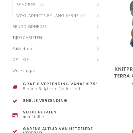
SCHOPPEL
(65)
WOOLADDICTS BY LANG YARNS
(57)
BENODIGDHEDEN
TIJDSCHRIFTEN
Pakketten
OP = OP
KNITP
Workshops
TERRA 
WOOD
GRATIS VERZENDING VANAF €75!
Binnen België en Nederland
SNELLE VERZENDING!
VEILIG BETALEN
met Mollie
GARENS ALTIJD VAN HETZELFDE
VERFBAD!