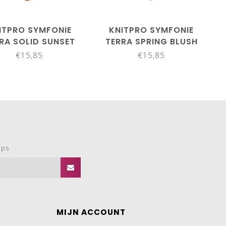
ITPRO SYMFONIE
KNITPRO SYMFONIE
RA SOLID SUNSET
TERRA SPRING BLUSH
SS2007
VR2017
€15,85
€15,85
ops
MIJN ACCOUNT