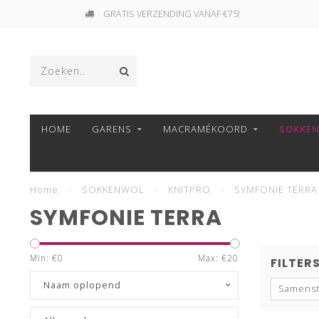
GRATIS VERZENDING VANAF €75!
HOME
GARENS
MACRAMÉKOORD
SOKKE
Home
/
SOKKENWOL
/
KNITPRO
/
SYMFONIE TERRA
SYMFONIE TERRA
Min: €
0
Max: €
20
FILTER
Naam oplopend
Samenst