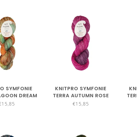
RO SYMFONIE
KNITPRO SYMFONIE
KN
LAGOON DREAM
TERRA AUTUMN ROSE
TER
VR2031
VR2020
€15,85
€15,85