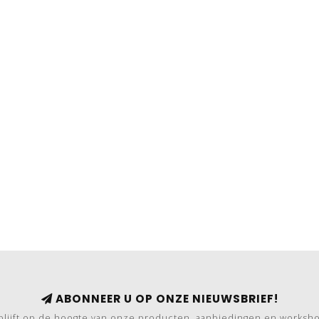
ABONNEER U OP ONZE NIEUWSBRIEF!
blijft op de hoogte van onze producten, aanbiedingen en worksh