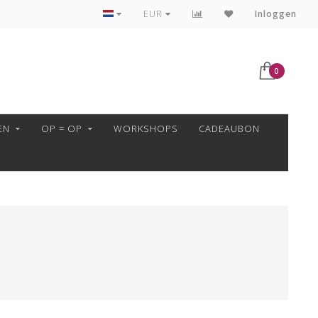
VEILIG BETALEN MET MOLLIE!
EUR
Inloggen
0
EN
OP = OP
WORKSHOPS
CADEAUBON