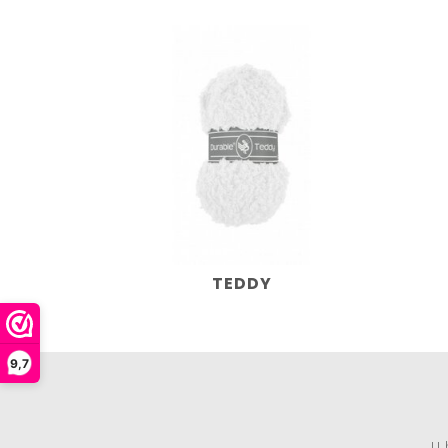
TEDDY
9,7
U 