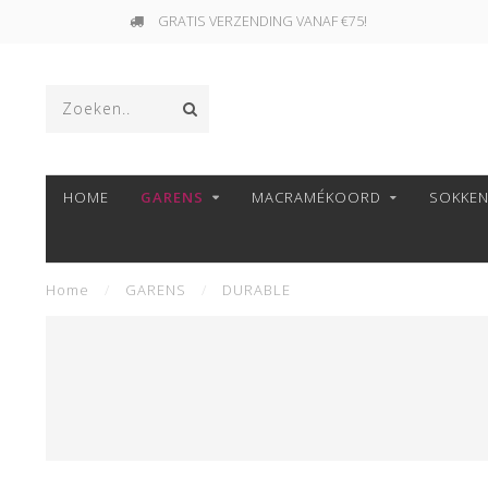
GRATIS VERZENDING VANAF €75!
HOME
GARENS
MACRAMÉKOORD
SOKKE
Home
/
GARENS
/
DURABLE