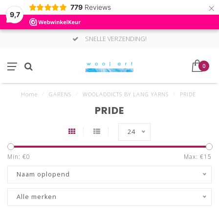
×
779
Reviews
9,7
SNELLE VERZENDING!
0
Home
/
GARENS
/
WOOLADDICTS BY LANG YARNS
/
PRIDE
PRIDE
24
Min: €
0
Max: €
15
Naam oplopend
Alle merken