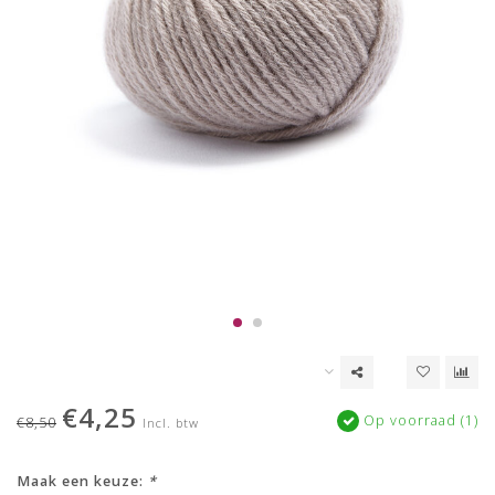
€4,25
Op voorraad (1)
€8,50
Incl. btw
Maak een keuze:
*