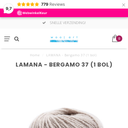
×
779
Reviews
9,7
SNELLE VERZENDING!
0
Home
/
LAMANA - Bergamo 37 (1 bol)
LAMANA - BERGAMO 37 (1 BOL)