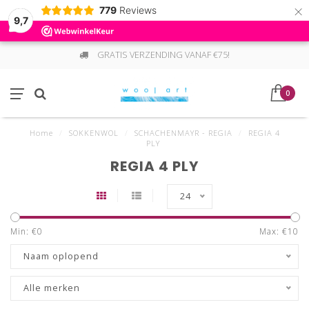
×
779
Reviews
9,7
GRATIS VERZENDING VANAF €75!
0
Home
/
SOKKENWOL
/
SCHACHENMAYR - REGIA
/
REGIA 4
PLY
REGIA 4 PLY
24
Min: €
0
Max: €
10
Naam oplopend
Alle merken