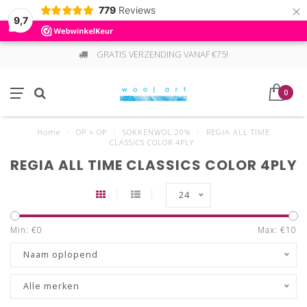
×
779
Reviews
9,7
GRATIS VERZENDING VANAF €75!
0
Home
/
OP = OP
/
SOKKENWOL 20%
/
REGIA ALL TIME
CLASSICS COLOR 4PLY
REGIA ALL TIME CLASSICS COLOR 4PLY
24
Min: €
0
Max: €
10
Naam oplopend
Alle merken