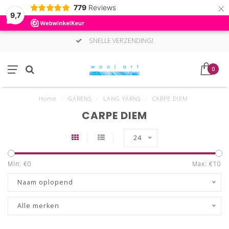
×
779
Reviews
9,7
SNELLE VERZENDING!
0
Home
/
GARENS
/
LANG YARNS
/
CARPE DIEM
CARPE DIEM
24
Min: €
0
Max: €
10
Naam oplopend
Alle merken