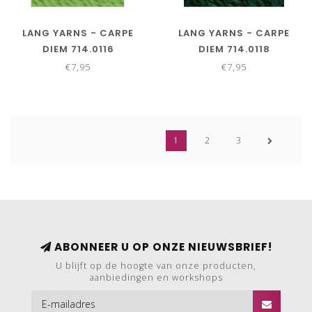
LANG YARNS - CARPE
LANG YARNS - CARPE
DIEM 714.0116
DIEM 714.0118
€7,95
€7,95
1
2
3
ABONNEER U OP ONZE NIEUWSBRIEF!
U blijft op de hoogte van onze producten,
aanbiedingen en workshops