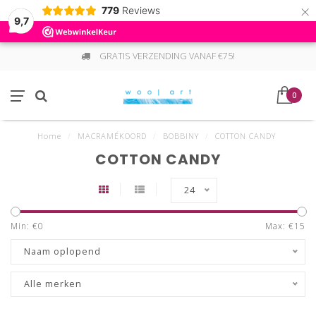
×
779
Reviews
9,7
GRATIS VERZENDING VANAF €75!
0
Home
/
MACRAMÉKOORD
/
BOBBINY
/
COTTON CANDY
COTTON CANDY
24
Min: €
0
Max: €
15
Naam oplopend
Alle merken