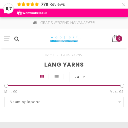
×
779
Reviews
9,7
GRATIS VERZENDING VANAF €75!
0
Home
/
LANG YARNS
LANG YARNS
24
Min: €
0
Max: €
5
Naam oplopend