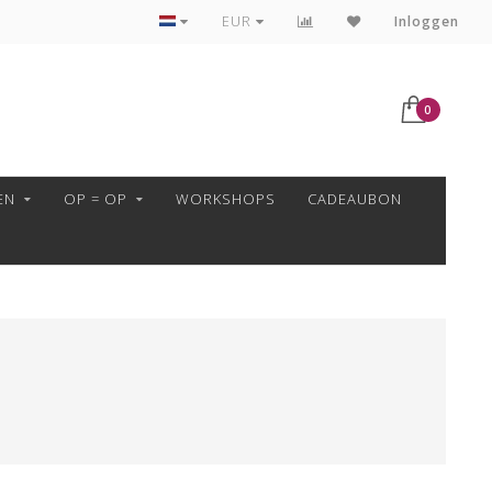
VEILIG BETALEN MET MOLLIE!
EUR
Inloggen
0
EN
OP = OP
WORKSHOPS
CADEAUBON