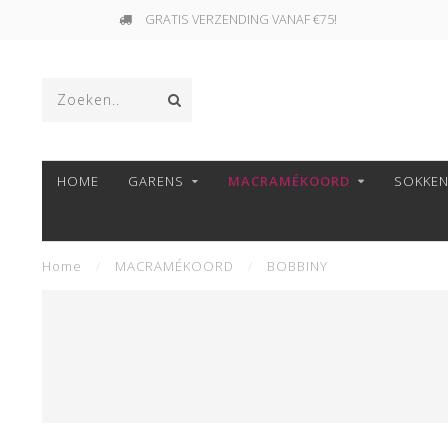
GRATIS VERZENDING VANAF €75!
HOME
GARENS
MACRAMÉKOORD
SOKKE
Home
/
MACRAMÉKOORD
/
BOBBINY