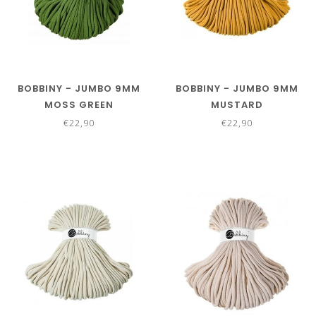
BOBBINY - JUMBO 9MM
BOBBINY - JUMBO 9MM
MOSS GREEN
MUSTARD
€22,90
€22,90