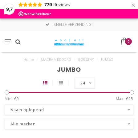
×
779
Reviews
9,7
SNELLE VERZENDING!
0
Home
/
MACRAMÉKOORD
/
BOBBINY
/
JUMBO
JUMBO
24
Min: €
0
Max: €
25
Naam oplopend
Alle merken