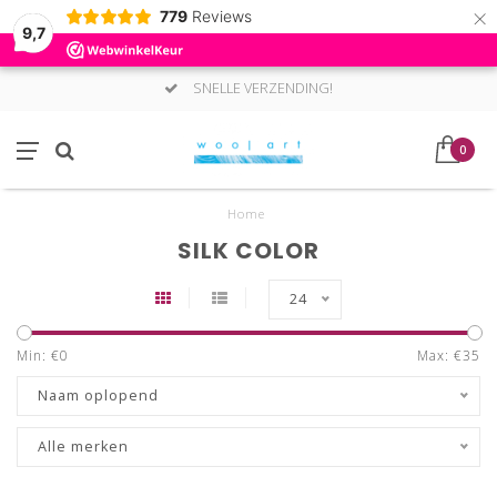
×
779
Reviews
9,7
SNELLE VERZENDING!
0
Home
SILK COLOR
24
Min: €
0
Max: €
35
Naam oplopend
Alle merken