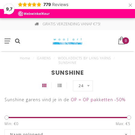
×
779
Reviews
9,7
GRATIS VERZENDING VANAF €75!
0
Home
/
GARENS
/
WOOLADDICTS BY LANG YARNS
/
SUNSHINE
SUNSHINE
24
Sunshine garens vind je in de
OP = OP pakketten -50%
Min: €
0
Max: €
5
Naam oplopend