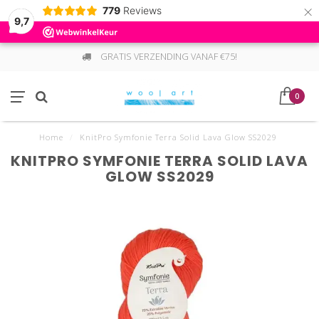
×
779
Reviews
9,7
GRATIS VERZENDING VANAF €75!
0
Home
/
KnitPro Symfonie Terra Solid Lava Glow SS2029
KNITPRO SYMFONIE TERRA SOLID LAVA
GLOW SS2029