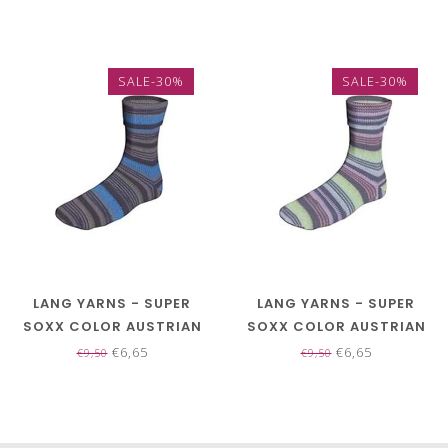
SALE-30%
SALE-30%
LANG YARNS - SUPER
LANG YARNS - SUPER
SOXX COLOR AUSTRIAN
SOXX COLOR AUSTRIAN
LAKES 4 PLY 901.0423
LAKES 4 PLY 901.0424
€6,65
€6,65
€9,50
€9,50