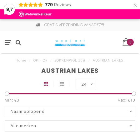
×
779
Reviews
9,7
GRATIS VERZENDING VANAF €75!
0
Home
/
OP = OP
/
SOKKENWOL 30%
/
AUSTRIAN LAKES
AUSTRIAN LAKES
24
Min: €
0
Max: €
10
Naam oplopend
Alle merken