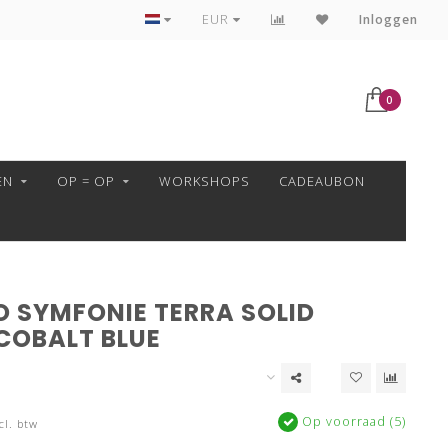
VEILIG BETALEN MET MOLLIE!
EUR
Inloggen
0
EN
OP = OP
WORKSHOPS
CADEAUBON
O SYMFONIE TERRA SOLID
 COBALT BLUE
Op voorraad (5)
cl. btw