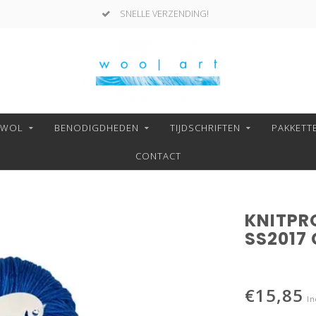
SNELLE VERZENDING!
NWOL
BENODIGDHEDEN
TIJDSCHRIFTEN
PAKKETT
CONTACT
e
KNITPR
SS2017
€15,85
In