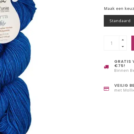
Maak een keu
Standaard
GRATIS 
€75!
Binnen B
VEILIG B
met Molli