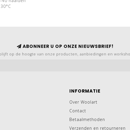
2-40 naalden
 30°C
ABONNEER U OP ONZE NIEUWSBRIEF!
blijft op de hoogte van onze producten, aanbiedingen en worksh
INFORMATIE
Over Woolart
Contact
Betaalmethoden
Verzenden en retourneren