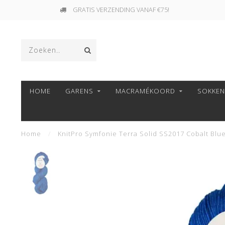
GRATIS VERZENDING VANAF €75!
HOME
GARENS
MACRAMÉKOORD
SOKKE
Home
/
KnitPro Symfonie Terra Solid SS2017 Cobalt Blu