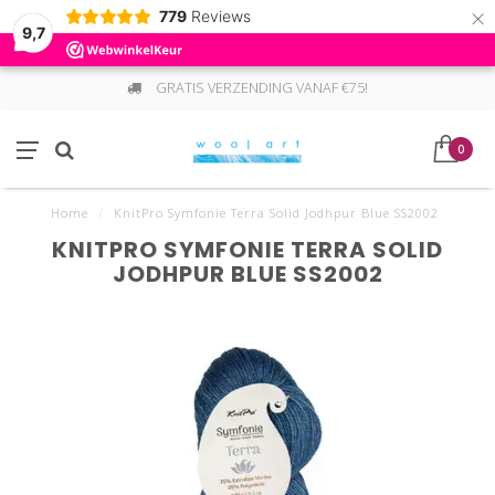
×
779
Reviews
9,7
GRATIS VERZENDING VANAF €75!
0
Home
/
KnitPro Symfonie Terra Solid Jodhpur Blue SS2002
KNITPRO SYMFONIE TERRA SOLID
JODHPUR BLUE SS2002