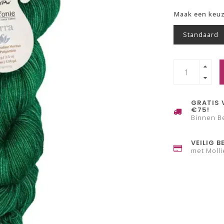
Maak een keu
Standaard
GRATIS 
€75!
Binnen B
VEILIG B
met Molli