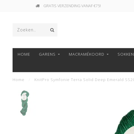
GRATIS VERZENDING VANAF €75!
HOME
GARENS
MACRAMÉKOORD
SOKKE
Home
/
KnitPro Symfonie Terra Solid Deep Emerald SS2