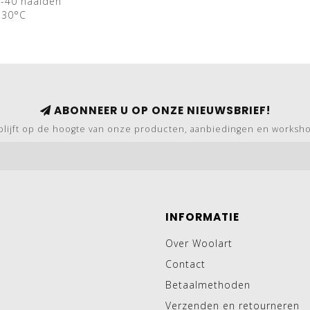
2-40 naalden
 30°C
ABONNEER U OP ONZE NIEUWSBRIEF!
blijft op de hoogte van onze producten, aanbiedingen en worksh
INFORMATIE
Over Woolart
Contact
Betaalmethoden
Verzenden en retourneren