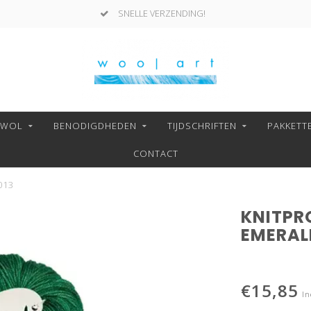
SNELLE VERZENDING!
NWOL
BENODIGDHEDEN
TIJDSCHRIFTEN
PAKKETT
CONTACT
013
KNITPR
EMERAL
€15,85
In