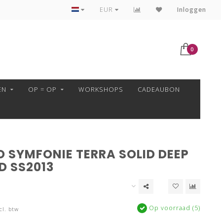
VEILIG BETALEN MET MOLLIE!
EUR
Inloggen
0
EN
OP = OP
WORKSHOPS
CADEAUBON
O SYMFONIE TERRA SOLID DEEP
D SS2013
Op voorraad (5)
cl. btw