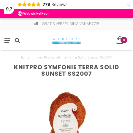
×
779
Reviews
9,7
GRATIS VERZENDING VANAF €75!
0
Home
/
KnitPro Symfonie Terra Solid Sunset SS2007
KNITPRO SYMFONIE TERRA SOLID
SUNSET SS2007