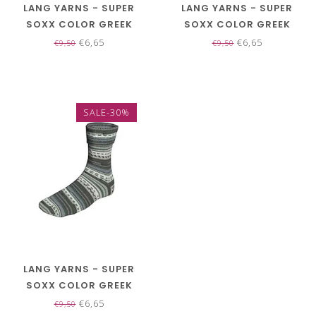
LANG YARNS - SUPER
LANG YARNS - SUPER
SOXX COLOR GREEK
SOXX COLOR GREEK
MYTHS TWO 4 PLY
MYTHS TWO 4 PLY
€6,65
€6,65
€9,50
€9,50
901.0395
901.0396
SALE-30%
LANG YARNS - SUPER
SOXX COLOR GREEK
MYTHS TWO 4 PLY
€6,65
€9,50