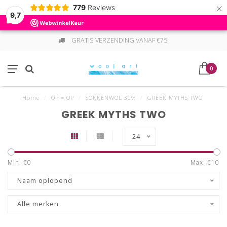
×
779
Reviews
9,7
GRATIS VERZENDING VANAF €75!
0
Home
/
OP = OP
/
SOKKENWOL 30%
/
GREEK MYTHS TWO
GREEK MYTHS TWO
24
Min: €
0
Max: €
10
Naam oplopend
Alle merken