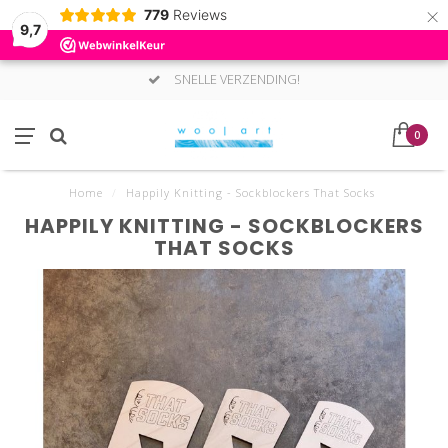
×
779
Reviews
9,7
SNELLE VERZENDING!
0
Home
/
Happily Knitting - Sockblockers That Socks
HAPPILY KNITTING - SOCKBLOCKERS
THAT SOCKS