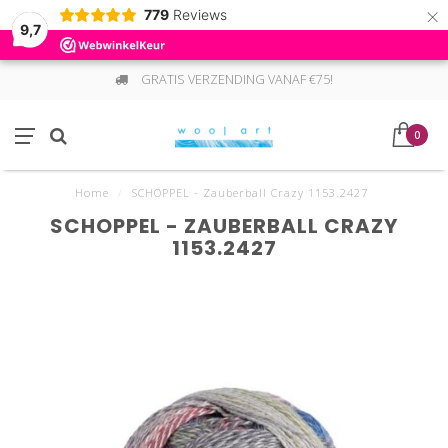
×
779
Reviews
9,7
GRATIS VERZENDING VANAF €75!
0
Home
/
SCHOPPEL - Zauberball Crazy 1153.2427
SCHOPPEL - ZAUBERBALL CRAZY
1153.2427