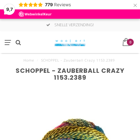
×
779
Reviews
9,7
SNELLE VERZENDING!
0
Home
/
SCHOPPEL - Zauberball Crazy 1153.2389
SCHOPPEL - ZAUBERBALL CRAZY
1153.2389