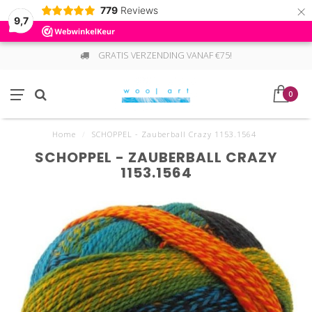
×
779
Reviews
9,7
GRATIS VERZENDING VANAF €75!
0
Home
/
SCHOPPEL - Zauberball Crazy 1153.1564
SCHOPPEL - ZAUBERBALL CRAZY
1153.1564