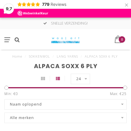
×
779
Reviews
9,7
SNELLE VERZENDING!
0
Home
/
SOKKENWOL
/
LANG YARNS
/
ALPACA SOXX 6 PLY
ALPACA SOXX 6 PLY
24
Min: €
0
Max: €
25
Naam oplopend
Alle merken