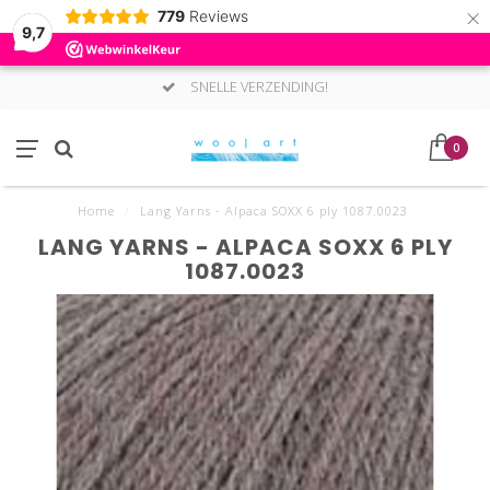
×
779
Reviews
9,7
SNELLE VERZENDING!
0
Home
/
Lang Yarns - Alpaca SOXX 6 ply 1087.0023
LANG YARNS - ALPACA SOXX 6 PLY
1087.0023