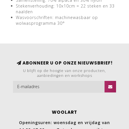
Samenstelling: 70% alpaca en 30% nylon
Stekenverhouding: 10x10cm = 22 steken en 33
naalden
Wasvoorschriften: machinewasbaar op
wolwasprogramma 30°
ABONNEER U OP ONZE NIEUWSBRIEF!
U blijft op de hoogte van onze producten,
aanbiedingen en workshops
WOOLART
Openingsuren: woensdag en vrijdag van