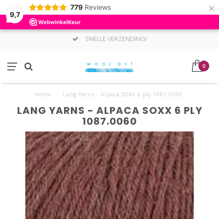
×
779
Reviews
9,7
SNELLE VERZENDING!
0
Home
/
Lang Yarns - Alpaca SOXX 6 ply 1087.0060
LANG YARNS - ALPACA SOXX 6 PLY
1087.0060