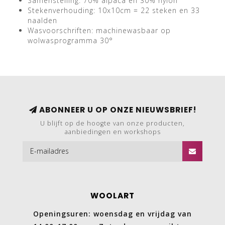
Samenstelling: 70% alpaca en 30% nylon
Stekenverhouding: 10x10cm = 22 steken en 33
naalden
Wasvoorschriften: machinewasbaar op
wolwasprogramma 30°
ABONNEER U OP ONZE NIEUWSBRIEF!
U blijft op de hoogte van onze producten,
aanbiedingen en workshops
WOOLART
Openingsuren: woensdag en vrijdag van