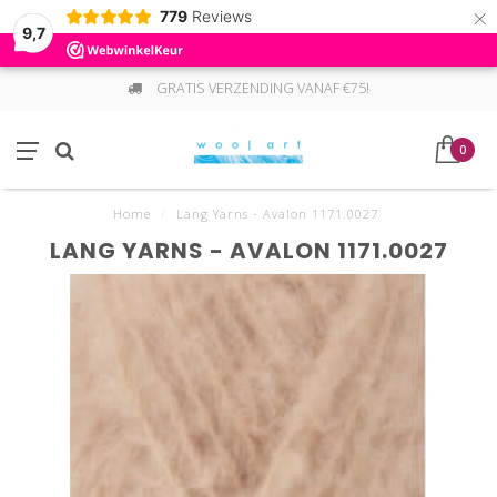
×
779
Reviews
9,7
GRATIS VERZENDING VANAF €75!
0
Home
/
Lang Yarns - Avalon 1171.0027
LANG YARNS - AVALON 1171.0027