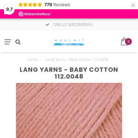
×
779
Reviews
9,7
SNELLE VERZENDING!
0
Home
/
Lang Yarns - Baby Cotton 112.0048
LANG YARNS - BABY COTTON
112.0048