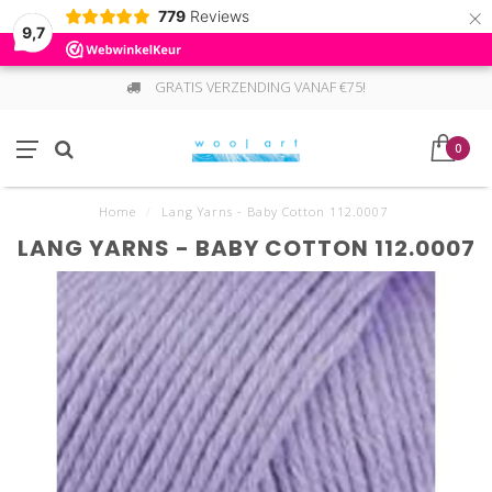
×
779
Reviews
9,7
GRATIS VERZENDING VANAF €75!
0
Home
/
Lang Yarns - Baby Cotton 112.0007
LANG YARNS - BABY COTTON 112.0007