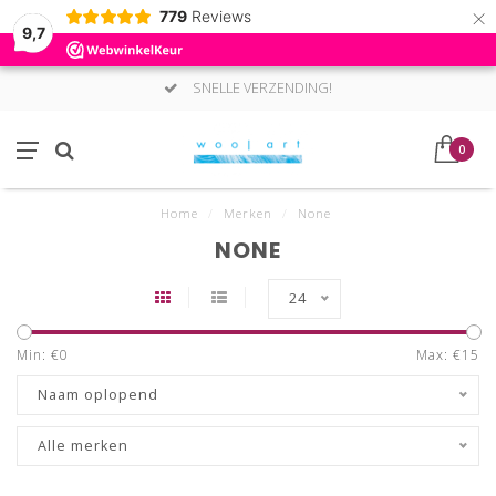
×
779
Reviews
9,7
SNELLE VERZENDING!
0
Home
/
Merken
/
None
NONE
24
Min: €
0
Max: €
15
Naam oplopend
Alle merken