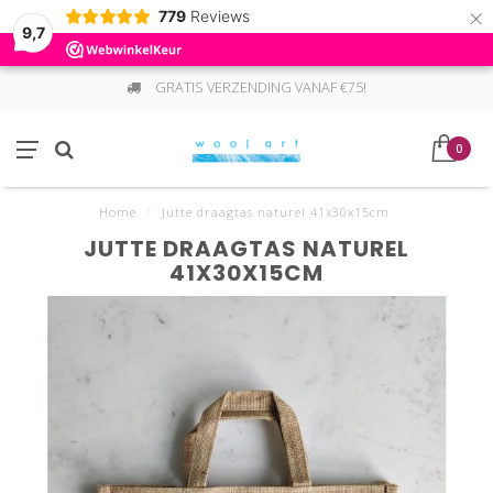
×
779
Reviews
9,7
GRATIS VERZENDING VANAF €75!
0
Home
/
Jutte draagtas naturel 41x30x15cm
JUTTE DRAAGTAS NATUREL
41X30X15CM